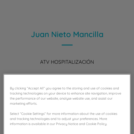
Juan Nieto Mancilla
ATV HOSPITALIZACIÓN
By clicking “Accept All” you agree to the storing and use of cookies and
tracking technologies on your device to enhance site navigation, improve
the performance of our website, analyse website use, and assist our
marketing efforts.
Select “Cookie Settings” for more information about the use of cookies
and tracking technologies and to adjust your preferences. More
information is available in our Privacy Notice and Cookie Policy.